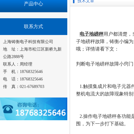
技术文章
产品中心
联系方式
电子地磅秤
用户都清楚，
子地磅秤故障，铸衡小编为
上海铸衡电子科技有限公司
哦；详情请看下文：
地 址：上海市松江区新桥九新
公路2888号
判断电子地磅秤故障小窍门
联系人：周经理
手 机：18768325646
电 话：18768325646
1.触摸集成片和电子元器
传 真：021-67689703
整机电流大的故障现象特别*
2.操作电子地磅秤各功能
围，为下一步打下基础。