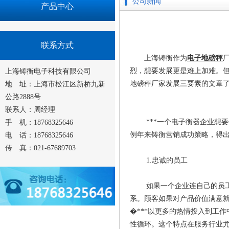
公司新闻
产品中心
联系方式
上海铸衡作为
电子地磅秤
烈，想要发展更是难上加难。
上海铸衡电子科技有限公司
地磅秤厂家发展三要素的文章
地 址：上海市松江区新桥九新
公路2888号
联系人：周经理
***一个电子衡器企业想要
手 机：18768325646
例年来铸衡营销成功策略，得出
电 话：18768325646
传 真：021-67689703
1.忠诚的员工
如果一个企业连自己的员工都留
系。顾客如果对产品价值满意就*
�***以更多的热情投入到工作中
性循环。这个特点在服务行业尤