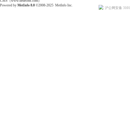
CMS（www.dedecms.com）
Powered by
MetInfo 8.0
©2008-2025
MetInfo Inc.
沪公网安备 31011