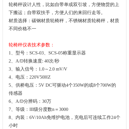
轮椅秤设计人性，比如自带单或双引坡，方便物货的上
下搬运；自带双扶手，方便人们的来回行走等。
材质选择：碳钢材质轮椅秤，不锈钢材质轮椅秤，材质
不同价格不一
轮椅秤仪表技术参数：
1、型号：SCS-03、SCS-05称重显示器
2、A/D转换速度: 40次/秒
3、输入信号：1.0～2.0 mV/V
4、电压：220V50HZ
5、供桥电压：5V DC可驱动4个350W的或8个700W的
传感器
6、A/D分辨码：30万
7、等级：III级分度数n＝3000
8、内装：6V/10Ah免维护电池，充电后可连续工作24个
小时