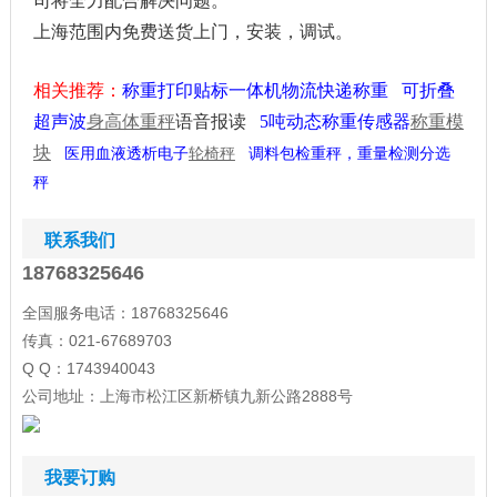
司将全力配合解决问题。
上海范围内免费送货上门，安装，调试。
相关推荐：
称重打印贴标一体机物流快递称重
可折叠
超声波
身高体重秤
语音报读
5吨动态称重传感器
称重模
块
调料包检重秤，重量检测分选
医用血液透析电子
轮椅秤
秤
联系我们
18768325646
全国服务电话：18768325646
传真：021-67689703
Q Q：1743940043
公司地址：上海市松江区新桥镇九新公路2888号
我要订购