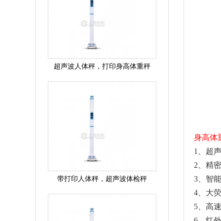
超声波人体秤，打印身高体重秤
身高体
1、超
2、精
带打印人体秤，超声波体检秤
3、智
4、大
5、高
6、红