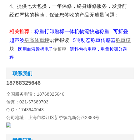
4、提供七天包换，一年保修，终身维修服务，发货前
经过严格的检验，保证您签收的产品无质量问题；
相关推荐：
称重打印贴标一体机物流快递称重
可折叠
超声波
身高体重秤
语音报读
5吨动态称重传感器
称重模
块
调料包检重秤，重量检测分选
医用血液透析电子
轮椅秤
秤
联系我们
18768325646
全国服务电话：18768325646
传真：021-67689703
Q Q：1743940043
公司地址：上海市松江区新桥镇九新公路2888号