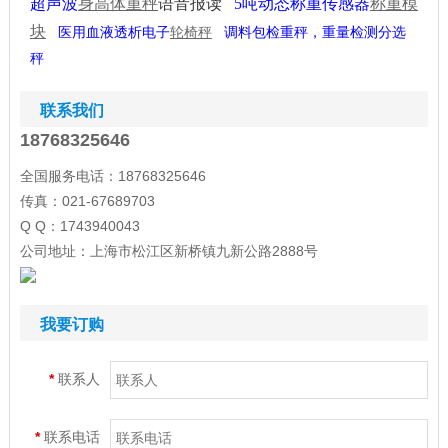
超声波
身高体重秤
语音报读
5吨动态称重传感器
称重模
块
调料包检重秤，重量检测分选
医用血液透析电子
轮椅秤
秤
联系我们
18768325646
全国服务电话：18768325646
传真：021-67689703
Q Q：1743940043
公司地址：上海市松江区新桥镇九新公路2888号
我要订购
*
联系人
*
联系电话