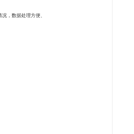
量情况，数据处理方便、