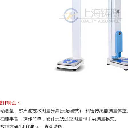
重秤特点：
自动测量、超声波技术测量身高(无触碰式)，精密传感器测量体重
器功能丰富，操作简单，设计无线遥控测量和手动测量模式、
测数据数码(LED)显示，直观清晰、