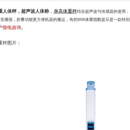
重人体秤，超声波人体称
，
身高体重秤
结合超声波与传感器的使用，
音播报，折叠功能更方便机器的搬运，有的BMI体重指数提示是一款特
户
致电咨询
。
重秤图片：