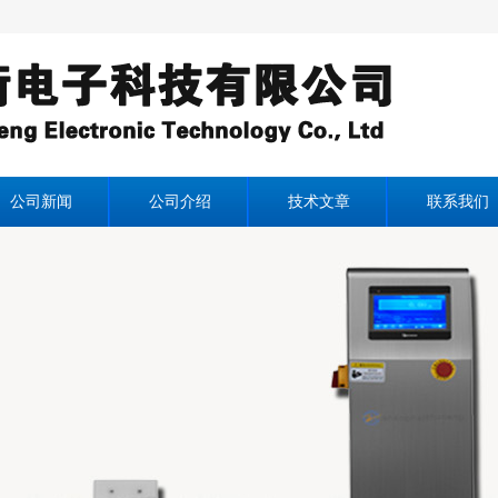
公司新闻
公司介绍
技术文章
联系我们