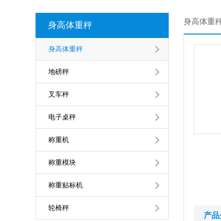
身高体重
身高体重秤
身高体重秤
地磅秤
叉车秤
电子桌秤
称重机
称重模块
称重贴标机
轮椅秤
产品