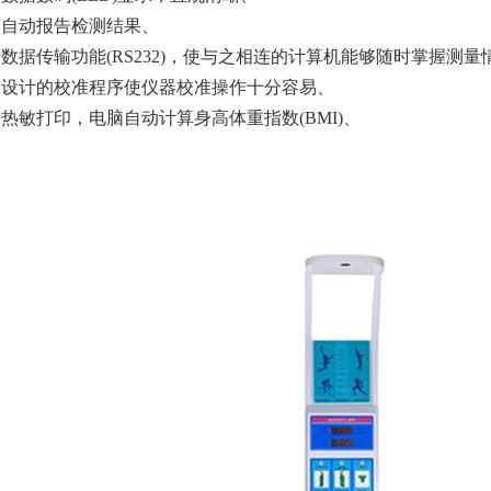
言自动报告检测结果、
行数据传输功能(RS232)，使与之相连的计算机能够随时掌握测
别设计的校准程序使仪器校准操作十分容易、
速热敏打印，电脑自动计算身高体重指数(BMI)、