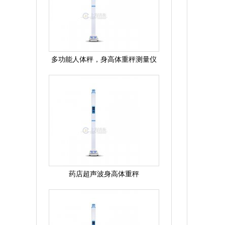
多功能人体秤，身高体重秤测量仪
药店超声波身高体重秤