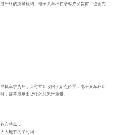
经过严格的质量检测。电子叉车秤在给客户发货前，也会先
；当机车铲货后，大臂立即收回于始点位置，电子叉车秤即
点时，屏幕显示出货物的总累计重量。
的各自特点，
厂大大地节约了时间；