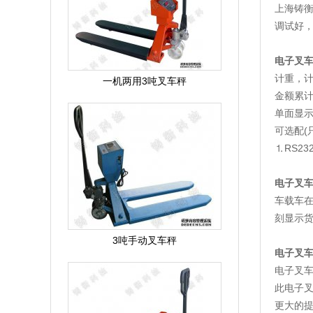
上海铸
调试好
电子叉
计重，
一机两用3吨叉车秤
金额累
单面显
可选配(
⒈RS2
电子叉
车载车
刻显示
3吨手动叉车秤
电子叉
电子叉车
此电子
更大的