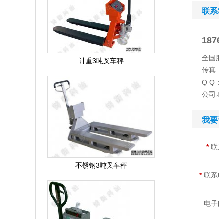
联系
187
全国服
计重3吨叉车秤
传真：
Q Q：
公司
我要
*
联
不锈钢3吨叉车秤
*
联系
电子