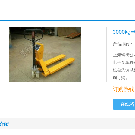
3000k
产品简介
上海铸衡公
电子叉车秤
也会先调试
询订购。
订购热线：
在线咨
介绍