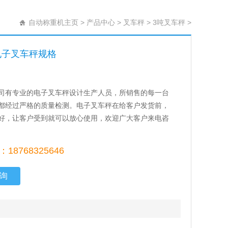
自动称重机主页
>
产品中心
>
叉车秤
>
3吨叉车秤
>
g电子叉车秤规格
司有专业的电子叉车秤设计生产人员，所销售的每一台
都经过严格的质量检测。电子叉车秤在给客户发货前，
好，让客户受到就可以放心使用，欢迎广大客户来电咨
18768325646
询