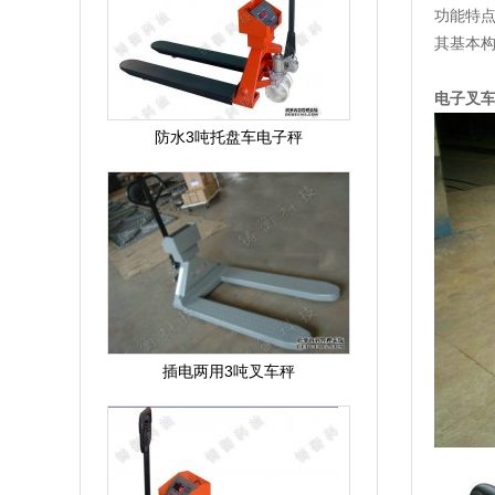
功能特
其基本
电子叉
防水3吨托盘车电子秤
插电两用3吨叉车秤