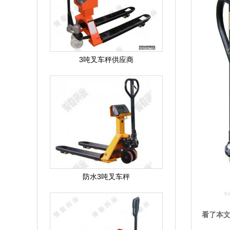
3吨叉车秤供应商
防水3吨叉车秤
看了本