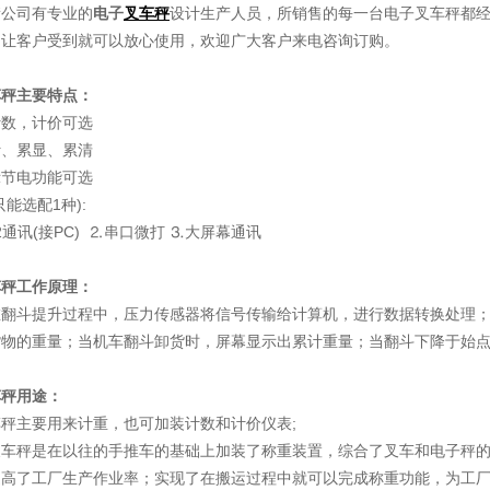
衡公司有专业的
电子
叉车秤
设计生产人员，所销售的每一台电子叉车秤都
，让客户受到就可以放心使用，欢迎广大客户来电咨询订购。
车秤主要特点：
计数，计价可选
计、累显、累清
示节电功能可选
只能选配1种):
32通讯(接PC) ⒉串口微打 ⒊大屏幕通讯
车秤工作原理：
在翻斗提升过程中，压力传感器将信号传输给计算机，进行数据转换处理
货物的重量；当机车翻斗卸货时，屏幕显示出累计重量；当翻斗下降于始
车秤用途：
秤主要用来计重，也可加装计数和计价仪表;
叉车秤是在以往的手推车的基础上加装了称重装置，综合了叉车和电子秤
提高了工厂生产作业率；实现了在搬运过程中就可以完成称重功能，为工