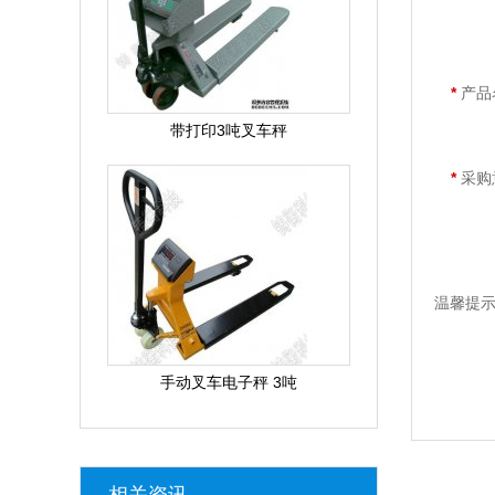
*
产品
带打印3吨叉车秤
*
采购
温馨提
手动叉车电子秤 3吨