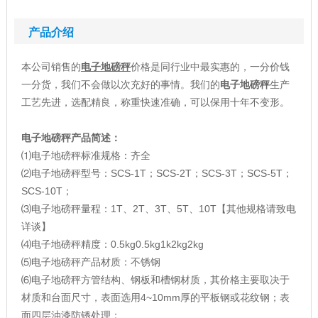
产品介绍
本公司销售的
电子地磅秤
价格是同行业中最实惠的，一分价钱
一分货，我们不会做以次充好的事情。我们的
电子地磅秤
生产
工艺先进，选配精良，称重快速准确，可以保用十年不变形。
电子地磅秤产品简述：
⑴电子地磅秤标准规格：齐全
⑵电子地磅秤型号：SCS-1T；SCS-2T；SCS-3T；SCS-5T；
SCS-10T；
⑶电子地磅秤量程：1T、2T、3T、5T、10T【其他规格请致电
详谈】
⑷电子地磅秤精度：0.5kg0.5kg1k2kg2kg
⑸电子地磅秤产品材质：不锈钢
⑹电子地磅秤方管结构、钢板和槽钢材质，其价格主要取决于
材质和台面尺寸，表面选用4~10mm厚的平板钢或花纹钢；表
面四层油漆防锈处理；